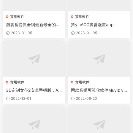
實用軟件
實用軟件
澀裏番提供全網最新最全的漫
抖yinACG裏番漫畫app
畫和動漫
2023-01-05
2023-01-05
實用軟件
實用軟件
3D定制女仆2安卓手機版，AC
兩款音樂可視化軟件Muviz v
G遊戲3A級手遊品質【簡體全
5.0.6.2和Muviz Edge v1.3.1.1
2022-12-01
2022-06-20
中文】[3D互動/中文]