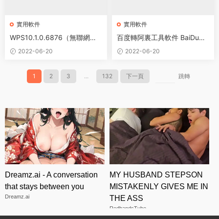
實用軟件
實用軟件
WPS10.1.0.6876（無聯網功
百度轉阿裏工具軟件 BaiDuDis
能） 純淨綠色版
kTrans 1.0.0.0
2022-06-20
2022-06-20
1
2
3
...
132
下一頁
跳轉
Dreamz.ai - A conversation
MY HUSBAND STEPSON
that stays between you
MISTAKENLY GIVES ME IN
Dreamz.ai
THE ASS
RedhandsTube