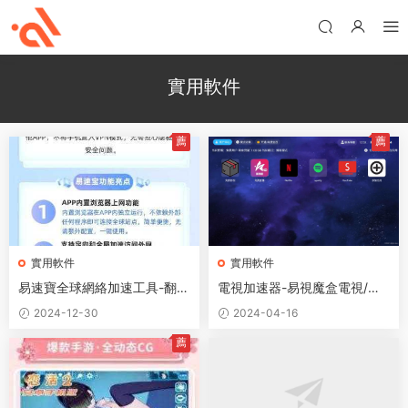
實用軟件
薦
薦
實用軟件
實用軟件
易速寶全球網絡加速工具-翻
電視加速器-易視魔盒電視/平
牆-VPN-機場
闆APP
2024-12-30
2024-04-16
薦