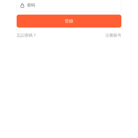
忘記密碼？
注冊賬号