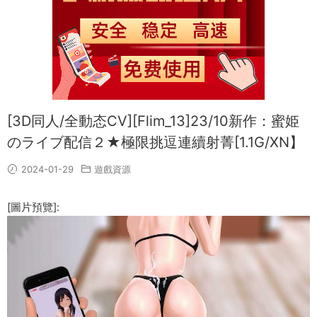
[3D同人/全動态CV][Flim_13]23/10新作：蜜姫
のライブ配信２★極限挑逗連續射菁[1.1G/XN】
2024-01-29
遊戲資源
[圖片預覽]: